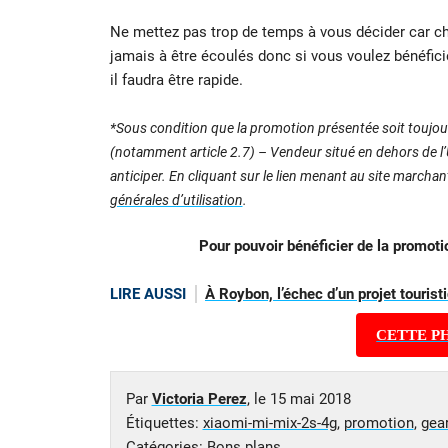
Ne mettez pas trop de temps à vous décider car c
jamais à être écoulés donc si vous voulez bénéfici
il faudra être rapide.
*Sous condition que la promotion présentée soit toujour
(notamment article 2.7) – Vendeur situé en dehors de l’U
anticiper. En cliquant sur le lien menant au site marcha
générales d’utilisation
.
Pour pouvoir bénéficier de la promot
LIRE AUSSI
À Roybon, l’échec d’un projet tourist
CETTE P
Par
Victoria Perez
, le
15 mai 2018
Étiquettes:
xiaomi-mi-mix-2s-4g
,
promotion
,
gea
Catégories:
Bons plans