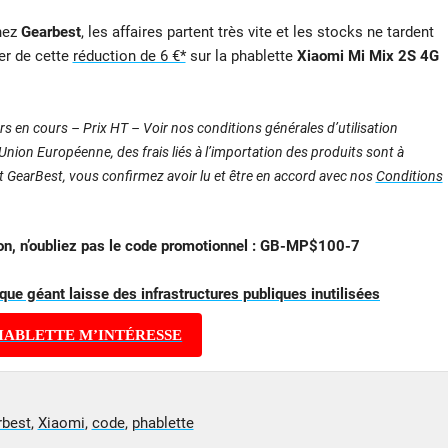
hez
Gearbest
, les affaires partent très vite et les stocks ne tardent
er de cette
réduction de 6 €*
sur la phablette
Xiaomi Mi Mix 2S 4G
s en cours – Prix HT – Voir nos conditions générales d’utilisation
nion Européenne, des frais liés à l’importation des produits sont à
nt GearBest, vous confirmez avoir lu et être en accord avec nos
Conditions
ion, n’oubliez pas le code promotionnel : GB-MP$100-7
ique géant laisse des infrastructures publiques inutilisées
HABLETTE M’INTÉRESSE
rbest
,
Xiaomi
,
code
,
phablette