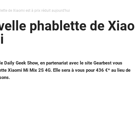
lette de Xiaomi est à prix réduit aujourd’hui
velle phablette de Xiao
i
 le Daily Geek Show, en partenariat avec le site Gearbest vous
ette Xiaomi Mi Mix 2S 4G. Elle sera à vous pour 436 €* au lieu de
sons.