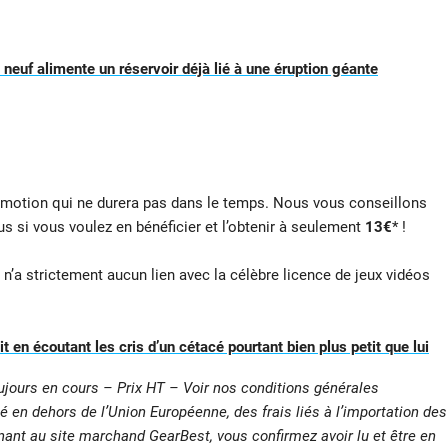
neuf alimente un réservoir déjà lié à une éruption géante
romotion qui ne durera pas dans le temps. Nous vous conseillons
s si vous voulez en bénéficier et l’obtenir à seulement
13€
* !
 n’a strictement aucun lien avec la célèbre licence de jeux vidéos
 en écoutant les cris d’un cétacé pourtant bien plus petit que lui
ujours en cours – Prix HT – Voir nos conditions générales
é en dehors de l’Union Européenne, des frais liés à l’importation des
enant au site marchand GearBest, vous confirmez avoir lu et être en