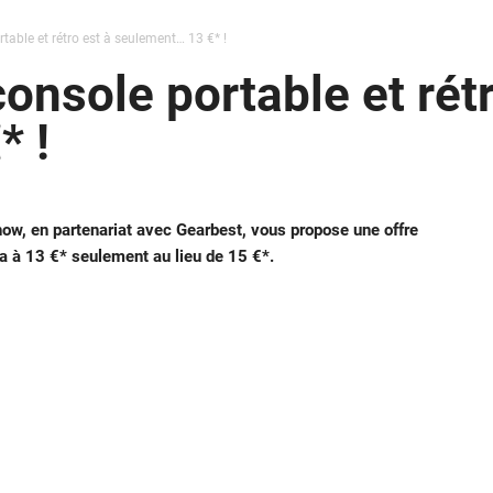
rtable et rétro est à seulement… 13 €* !
console portable et rétr
* !
w, en partenariat avec Gearbest, vous propose une offre
 à 13 €* seulement au lieu de 15 €*.