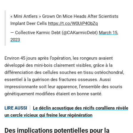
« Mini Antlers » Grown On Mice Heads After Scientists
Implant Deer Cells
https://t.co/W0UiP4ObZq
— Collective Karmic Debt (@CAKarmicDebt)
March 15,
2023
Environ 45 jours après l’opération, les rongeurs avaient
développé des mini-bois clairement visibles, grâce à la
différenciation des cellules souches en tissu ostéochondral,
essentiel à la guérison des fractures osseuses. Aussi
impressionnante soit leur apparence, l’ensemble des souris
génétiquement modifiées étaient en bonne santé.
LIRE AUSSI
Le déclin acoustique des récifs coralliens révèle
un cercle vicieux qui freine leur régénération
Des implications potentielles
pour la