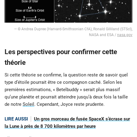
— © Andrea Dupree (Harvard-Smithsonian CfA), Ronald Gilliland (STScI),
NASA and ESA /
nasa.gov
Les perspectives pour confirmer cette
théorie
Si cette théorie se confirme, la question reste de savoir quel
type d’étoile pourrait être ce compagnon caché. Selon les
premières estimations, « Betelbuddy » serait plus massif
qu’une planète et pourrait atteindre jusqu’à deux fois la taille
de notre
Soleil
. Cependant, Joyce reste prudente.
LIRE AUSSI
Un gros morceau de fusée SpaceX s’écrase sur
la Lune à près de 8 700 kilomètres par heure