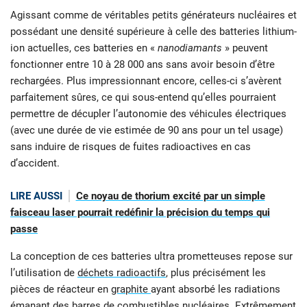
Agissant comme de véritables petits générateurs nucléaires et
possédant une densité supérieure à celle des batteries lithium-
ion actuelles, ces batteries en «
nanodiamants
» peuvent
fonctionner entre 10 à 28 000 ans sans avoir besoin d’être
rechargées. Plus impressionnant encore, celles-ci s’avèrent
parfaitement sûres, ce qui sous-entend qu’elles pourraient
permettre de décupler l’autonomie des véhicules électriques
(avec une durée de vie estimée de 90 ans pour un tel usage)
sans induire de risques de fuites radioactives en cas
d’accident.
LIRE AUSSI
Ce noyau de thorium excité par un simple
faisceau laser pourrait redéfinir la précision du temps qui
passe
La conception de ces batteries ultra prometteuses repose sur
l’utilisation de
déchets radioactifs
, plus précisément les
pièces de réacteur en
graphite
ayant absorbé les radiations
émanant des barres de combustibles nucléaires. Extrêmement