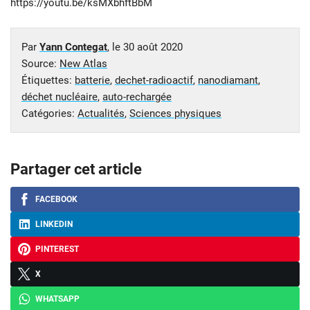
https://youtu.be/ksMXbhftBbM
Par
Yann Contegat
, le
30 août 2020
Source:
New Atlas
Étiquettes:
batterie
,
dechet-radioactif
,
nanodiamant
,
déchet nucléaire
,
auto-rechargée
Catégories:
Actualités
,
Sciences physiques
Partager cet article
FACEBOOK
LINKEDIN
PINTEREST
X
WHATSAPP