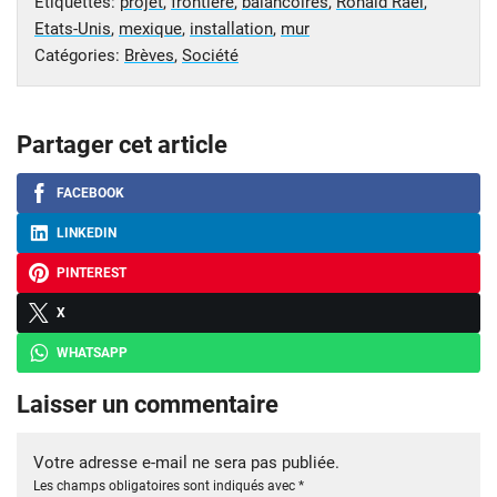
Étiquettes:
projet
,
frontiere
,
balancoires
,
Ronald Rael
,
Etats-Unis
,
mexique
,
installation
,
mur
Catégories:
Brèves
,
Société
Partager cet article
FACEBOOK
LINKEDIN
PINTEREST
X
WHATSAPP
Laisser un commentaire
Votre adresse e-mail ne sera pas publiée.
Les champs obligatoires sont indiqués avec
*