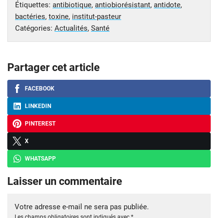
Étiquettes:
antibiotique
,
antiobiorésistant
,
antidote
,
bactéries
,
toxine
,
institut-pasteur
Catégories:
Actualités
,
Santé
Partager cet article
FACEBOOK
LINKEDIN
PINTEREST
X
WHATSAPP
Laisser un commentaire
Votre adresse e-mail ne sera pas publiée.
Les champs obligatoires sont indiqués avec
*