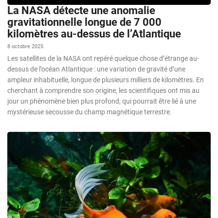
La NASA détecte une anomalie
gravitationnelle longue de 7 000
kilomètres au-dessus de l’Atlantique
8 octobre 2025
Les satellites de la NASA ont repéré quelque chose d’étrange au-
dessus de l’océan Atlantique : une variation de gravité d’une
ampleur inhabituelle, longue de plusieurs milliers de kilomètres. En
cherchant à comprendre son origine, les scientifiques ont mis au
jour un phénomène bien plus profond, qui pourrait être lié à une
mystérieuse secousse du champ magnétique terrestre.