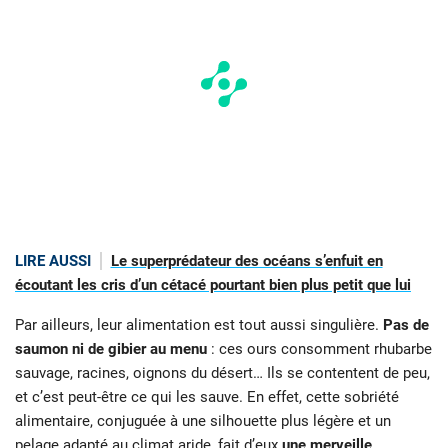
LIRE AUSSI
Le superprédateur des océans s’enfuit en
écoutant les cris d’un cétacé pourtant bien plus petit que lui
Par ailleurs, leur alimentation est tout aussi singulière.
Pas de
saumon ni de gibier au menu
: ces ours consomment rhubarbe
sauvage, racines, oignons du désert… Ils se contentent de peu,
et c’est peut-être ce qui les sauve. En effet, cette sobriété
alimentaire, conjuguée à une silhouette plus légère et un
pelage adapté au climat aride, fait d’eux
une merveille