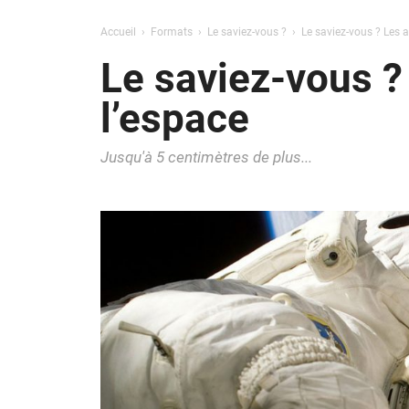
Accueil
Formats
Le saviez-vous ?
Le saviez-vous ? Les 
Le saviez-vous ?
l’espace
Jusqu'à 5 centimètres de plus...