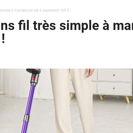
ès simple à manœuvrer est à seulement 100 € !
ans fil très simple à m
!