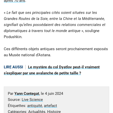
après 70 ans
.
«
Le fait que ses principales cités soient situées sur les
Grandes Routes de la Soie, entre la Chine et la Méditerranée,
signifiait qu’elles possédaient des relations commerciales et
diplomatiques à travers tout le monde antique
», souligne
Podushkin.
Ces différents objets antiques seront prochainement exposés
au Musée national d’Astana.
LIRE AUSSI
Le mystère du col Dyatlov peut-il vraiment
s’expliquer par une avalanche de petite taille ?
Par
Yann Contegat
, le
4 juin 2024
Source:
Live Science
Étiquettes:
antiquité
,
artefact
Catégories:
Actualités
,
Histoire