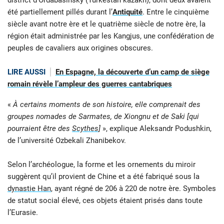
district d’Ordabasinsky (Turkestan kazakh), dont deux avaient
été partiellement pillés durant l’
Antiquité
. Entre le cinquième
siècle avant notre ère et le quatrième siècle de notre ère, la
région était administrée par les Kangjus, une confédération de
peuples de cavaliers aux origines obscures.
LIRE AUSSI
En Espagne, la découverte d’un camp de siège
romain révèle l’ampleur des guerres cantabriques
«
À certains moments de son histoire, elle comprenait des
groupes nomades de Sarmates, de Xiongnu et de Saki [qui
pourraient être des
Scythes
]
», explique Aleksandr Podushkin,
de l’université Ozbekali Zhanibekov.
Selon l’archéologue, la forme et les ornements du miroir
suggèrent qu’il provient de Chine et a été fabriqué sous la
dynastie Han
, ayant régné de 206 à 220 de notre ère. Symboles
de statut social élevé, ces objets étaient prisés dans toute
l’Eurasie.