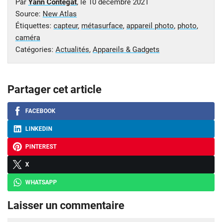
Par
Yann Contegat
, le
10 décembre 2021
Source:
New Atlas
Étiquettes:
capteur
,
métasurface
,
appareil photo
,
photo
,
caméra
Catégories:
Actualités
,
Appareils & Gadgets
Partager cet article
FACEBOOK
LINKEDIN
PINTEREST
X
WHATSAPP
Laisser un commentaire