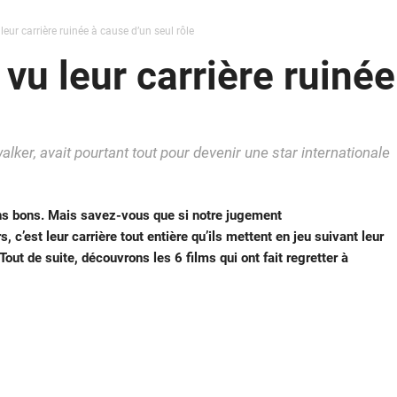
leur carrière ruinée à cause d’un seul rôle
 vu leur carrière ruiné
lker, avait pourtant tout pour devenir une star internationale
ns bons. Mais savez-vous que si notre jugement
 c’est leur carrière tout entière qu’ils mettent en jeu suivant leur
Tout de suite, découvrons les 6 films qui ont fait regretter à