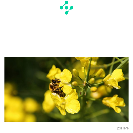
— pxHere