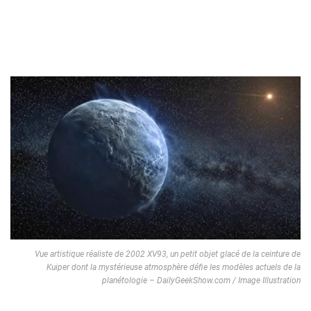
Vue artistique réaliste de 2002 XV93, un petit objet glacé de la ceinture de
Kuiper dont la mystérieuse atmosphère défie les modèles actuels de la
planétologie – DailyGeekShow.com / Image Illustration