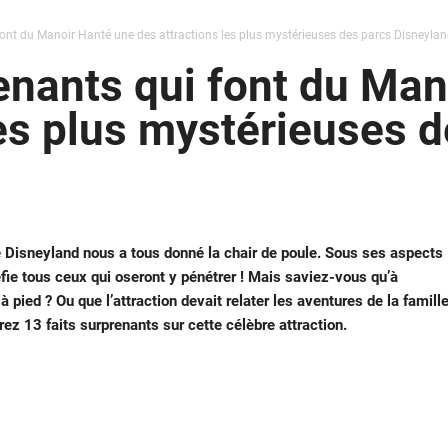
font du Manoir Hanté une des attractions les plus mystérieuses des parcs Disneylan
enants qui font du Man
les plus mystérieuses 
de Disneyland nous a tous donné la chair de poule. Sous ses aspects
fie tous ceux qui oseront y pénétrer ! Mais saviez-vous qu’à
 pied ? Ou que l’attraction devait relater les aventures de la famill
z 13 faits surprenants sur cette célèbre attraction.