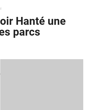
d
oir Hanté une
des parcs
e