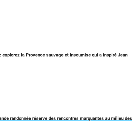
 explorez la Provence sauvage et insoumise qui a inspiré Jean
rande randonnée réserve des rencontres marquantes au milieu des