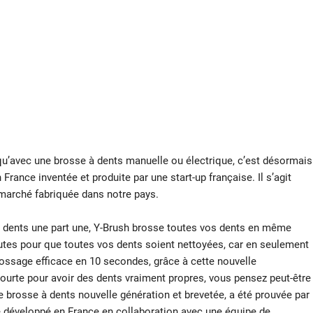
qu’avec une brosse à dents manuelle ou électrique, c’est désormais
France inventée et produite par une start-up française. Il s’agit
u marché fabriquée dans notre pays.
es dents une part une, Y-Brush brosse toutes vos dents en même
nutes pour que toutes vos dents soient nettoyées, car en seulement
ossage efficace en 10 secondes, grâce à cette nouvelle
ourte pour avoir des dents vraiment propres, vous pensez peut-être
tte brosse à dents nouvelle génération et brevetée, a été prouvée par
té développé en France en collaboration avec une équipe de