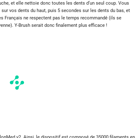
uche, et elle nettoie donc toutes les dents d’un seul coup. Vous
 sur vos dents du haut, puis 5 secondes sur les dents du bas, et
des Français ne respectent pas le temps recommandé (ils se
ne). Y-Brush serait donc finalement plus efficace !
lonMed v2. Ainsi, le dispositif est composé de 35000 filaments en