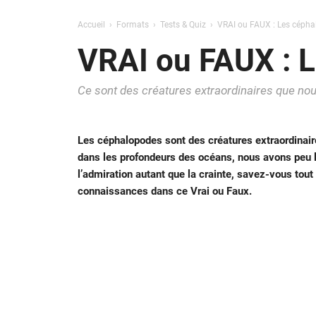
Accueil
Formats
Tests & Quiz
VRAI ou FAUX : Les céph
VRAI ou FAUX : 
Ce sont des créatures extraordinaires que no
Les céphalopodes sont des créatures extraordinair
dans les profondeurs des océans, nous avons peu l’
l’admiration autant que la crainte, savez-vous tou
connaissances dans ce Vrai ou Faux.