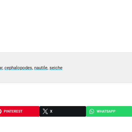
r
,
cephalopodes
,
nautile
,
seiche
PINTEREST
X
WHATSAPP