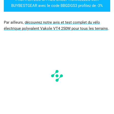
BUYBESTGEAR avec le code BBGDGS3 profitez de -3%
Par ailleurs,
découvrez notre avis et test complet du vélo
électrique polyvalent Vakole VT4 250W pour tous les terrains
.