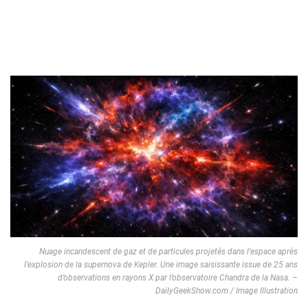
Nuage incandescent de gaz et de particules projetés dans l’espace après
l’explosion de la supernova de Kepler. Une image saisissante issue de 25 ans
d’observations en rayons X par l’observatoire Chandra de la Nasa. –
DailyGeekShow.com / Image Illustration