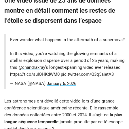
Une vidéo issue de 25 ans de données
montre en détail comment les restes de
l’étoile se dispersent dans l’espace
Ever wonder what happens in the aftermath of a supernova?
In this video, you’re watching the glowing remnants of a
stellar explosion disperse over a period of 25 years, making
this
@chandraxray
’s longest-spanning video ever released.
https://t.co/suIQHKdWM0
pic.twitter.com/Q3q5aietA3
— NASA (@NASA)
January 6, 2026
Les astronomes ont dévoilé cette vidéo lors d’une grande
conférence scientifique américaine récente. Elle rassemble
des données collectées entre 2000 et 2024. Il s’agit de
la plus
longue séquence temporelle
jamais produite par ce télescope
spatial dédié aux
rayons X
.