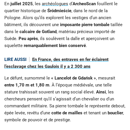
En
juillet 2025
, les
archéologues
d’
ArcheoScan
fouillent le
quartier historique de
Śródmieście
, dans le nord de la
Pologne. Alors qu’ils explorent les vestiges d’un ancien
bâtiment, ils découvrent une
imposante pierre tombale
taillée
dans le
calcaire de Gotland
, matériau précieux importé de
Suède.
Peu après
, ils soulèvent la dalle et aperçoivent un
squelette
remarquablement bien conservé
.
LIRE AUSSI
En France, des entraves en fer éclairent
l’esclavage chez les Gaulois il y a 2 300 ans
Le défunt, surnommé le
« Lancelot de Gdańsk »
, mesurait
entre 1,70 m et 1,80 m
. À l’époque médiévale, une telle
stature trahissait souvent un rang social élevé.
Ainsi
, les
chercheurs pensent qu’il s’agissait d’un chevalier ou d’un
commandant militaire. Sa pierre tombale le représente debout,
épée levée, revêtu d’une
cotte de mailles
et tenant un
bouclier
,
symbole de pouvoir et de prestige.