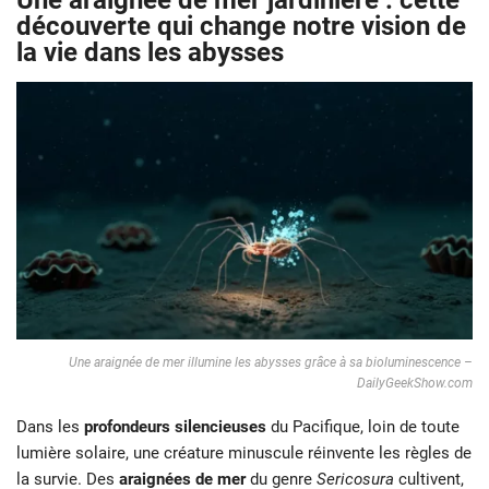
Une araignée de mer jardinière : cette
découverte qui change notre vision de
la vie dans les abysses
Une araignée de mer illumine les abysses grâce à sa bioluminescence –
DailyGeekShow.com
Dans les
profondeurs silencieuses
du Pacifique, loin de toute
lumière solaire, une créature minuscule réinvente les règles de
la survie. Des
araignées de mer
du genre
Sericosura
cultivent,