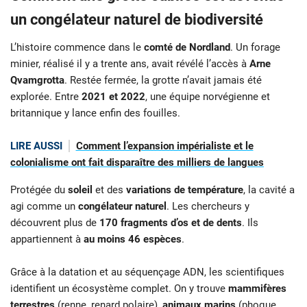
un congélateur naturel de biodiversité
L’histoire commence dans le
comté de Nordland
. Un forage
minier, réalisé il y a trente ans, avait révélé l’accès à
Arne
Qvamgrotta
. Restée fermée, la grotte n’avait jamais été
explorée. Entre
2021 et 2022
, une équipe norvégienne et
britannique y lance enfin des fouilles.
LIRE AUSSI
Comment l’expansion impérialiste et le
colonialisme ont fait disparaître des milliers de langues
Protégée du
soleil
et des
variations de température
, la cavité a
agi comme un
congélateur naturel
. Les chercheurs y
découvrent plus de
170 fragments d’os et de dents
. Ils
appartiennent à
au moins 46 espèces
.
Grâce à la datation et au séquençage ADN, les scientifiques
identifient un écosystème complet. On y trouve
mammifères
terrestres
(renne, renard polaire),
animaux
marins
(phoque