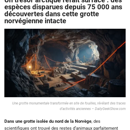
Un trésor arctique refait surface : des
espèces disparues depuis 75 000 ans
découvertes dans cette grotte
norvégienne intacte
Une grotte monumentale transformée en site de fouilles, révélant des traces
d’activités anciennes – DailyGeekShow.com
Dans une grotte isolée du nord de la Norvège
, des
scientifiques ont trouvé des restes d’animaux parfaitement