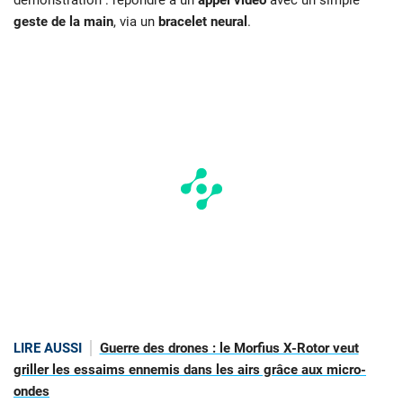
démonstration : répondre à un
appel vidéo
avec un simple
geste de la main
, via un
bracelet neural
.
LIRE AUSSI
Guerre des drones : le Morfius X-Rotor veut
griller les essaims ennemis dans les airs grâce aux micro-
ondes