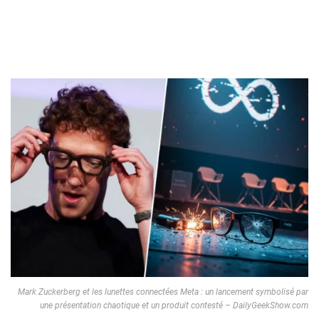
Mark Zuckerberg et les lunettes connectées Meta : un lancement symbolisé par
une présentation chaotique et un produit contesté – DailyGeekShow.com