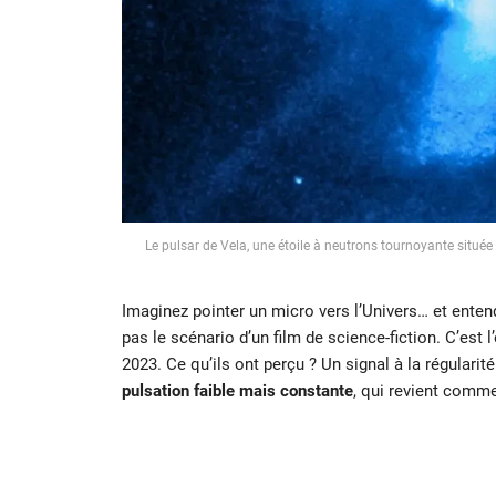
Le pulsar de Vela, une étoile à neutrons tournoyante située
Imaginez pointer un micro vers l’Univers… et entend
pas le scénario d’un film de science-fiction. C’est 
2023. Ce qu’ils ont perçu ? Un signal à la régular
pulsation faible mais constante
, qui revient comm