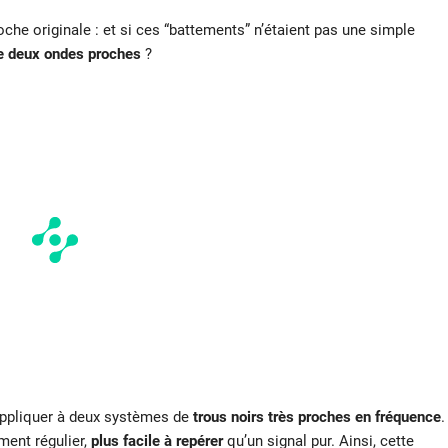
he originale : et si ces “battements” n’étaient pas une simple
tre deux ondes proches
?
’appliquer à deux systèmes de
trous noirs très proches en fréquence
.
ment régulier,
plus facile à repérer
qu’un signal pur. Ainsi, cette