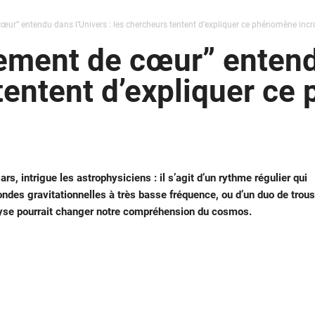
œur” entendu dans l’Univers : les chercheurs tentent d’expliquer ce phénomène incr
ement de cœur” entend
 tentent d’expliquer c
rs, intrigue les astrophysiciens : il s’agit d’un rythme régulier qui
’ondes gravitationnelles à très basse fréquence, ou d’un duo de trous
yse pourrait changer notre compréhension du cosmos.