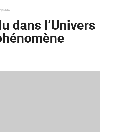
oyable
u dans l’Univers
e phénomène