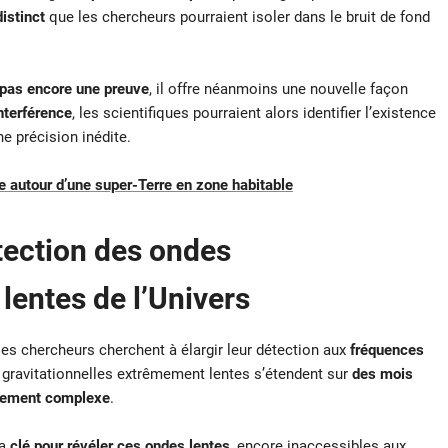
distinct
que les chercheurs pourraient isoler dans le bruit de fond
 pas encore une preuve
, il offre néanmoins une nouvelle façon
nterférence
, les scientifiques pourraient alors identifier l’existence
e précision inédite.
 autour d’une super-Terre en zone habitable
étection des ondes
 lentes de l’Univers
 les chercheurs cherchent à élargir leur détection aux
fréquences
 gravitationnelles extrêmement lentes s’étendent sur
des mois
èrement complexe
.
la
clé pour révéler ces ondes lentes
, encore inaccessibles aux