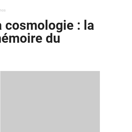
smos
 cosmologie : la
 mémoire du