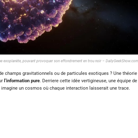
 une exoplanète, pouvant provoquer son effondrement en trou noir – DailyGeekShow.co
, de champs gravitationnels ou de particules exotiques ? Une théorie
ur
l’information pure
. Derriere cette idée vertigineuse, une équipe de
 imagine un cosmos où chaque interaction laisserait une trace.