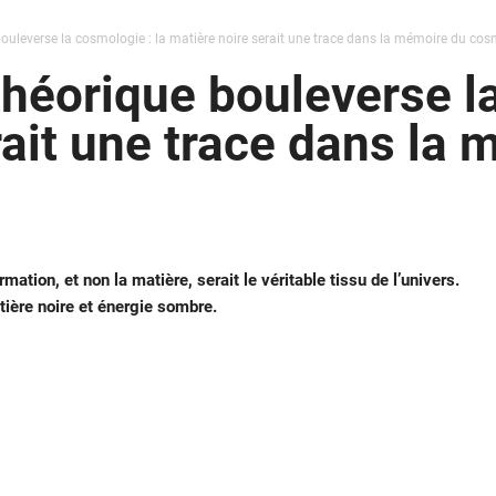
ouleverse la cosmologie : la matière noire serait une trace dans la mémoire du co
héorique bouleverse la
rait une trace dans la
ation, et non la matière, serait le véritable tissu de l’univers.
atière noire et énergie sombre.