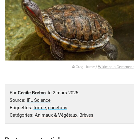
© Greg Hume /
Wikimedia Commons
Par
Cécile Breton
, le
2 mars 2025
Source:
IFL Science
Étiquettes:
tortue
,
canetons
Catégories:
Animaux & Végétaux
,
Brèves