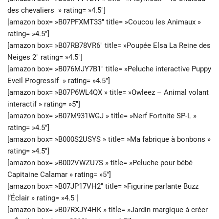
des chevaliers » rating= »4.5″]
[amazon box= »B07PFXMT33″ title= »Coucou les Animaux »
rating= »4.5″]
[amazon box= »B07RB78VR6″ title= »Poupée Elsa La Reine des
Neiges 2″ rating= »4.5″]
[amazon box= »B076MJY7B1″ title= »Peluche interactive Puppy
Eveil Progressif » rating= »4.5″]
[amazon box= »B07P6WL4QX » title= »Owleez – Animal volant
interactif » rating= »5″]
[amazon box= »B07M931WGJ » title= »Nerf Fortnite SP-L »
rating= »4.5″]
[amazon box= »B000S2USYS » title= »Ma fabrique à bonbons »
rating= »4.5″]
[amazon box= »B002VWZU7S » title= »Peluche pour bébé
Capitaine Calamar » rating= »5″]
[amazon box= »B07JP17VH2″ title= »Figurine parlante Buzz
l’Éclair » rating= »4.5″]
[amazon box= »B07RXJY4HK » title= »Jardin margique à créer