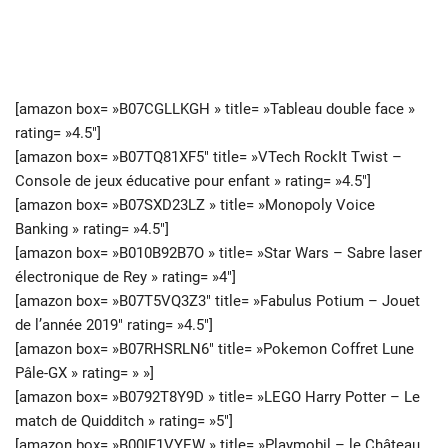
[amazon box= »B07CGLLKGH » title= »Tableau double face »
rating= »4.5″]
[amazon box= »B07TQ81XF5″ title= »VTech RockIt Twist –
Console de jeux éducative pour enfant » rating= »4.5″]
[amazon box= »B07SXD23LZ » title= »Monopoly Voice
Banking » rating= »4.5″]
[amazon box= »B010B92B7O » title= »Star Wars – Sabre laser
électronique de Rey » rating= »4″]
[amazon box= »B07T5VQ3Z3″ title= »Fabulus Potium – Jouet
de l’année 2019″ rating= »4.5″]
[amazon box= »B07RHSRLN6″ title= »Pokemon Coffret Lune
Pâle-GX » rating= » »]
[amazon box= »B0792T8Y9D » title= »LEGO Harry Potter – Le
match de Quidditch » rating= »5″]
[amazon box= »B00IF1VYEW » title= »Playmobil – le Château