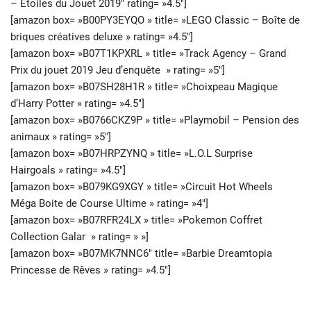
– Étoiles du Jouet 2019″ rating= »4.5″]
[amazon box= »B00PY3EYQO » title= »LEGO Classic – Boîte de
briques créatives deluxe » rating= »4.5″]
[amazon box= »B07T1KPXRL » title= »Track Agency – Grand
Prix du jouet 2019 Jeu d’enquête » rating= »5″]
[amazon box= »B07SH28H1R » title= »Choixpeau Magique
d’Harry Potter » rating= »4.5″]
[amazon box= »B0766CKZ9P » title= »Playmobil – Pension des
animaux » rating= »5″]
[amazon box= »B07HRPZYNQ » title= »L.O.L Surprise
Hairgoals » rating= »4.5″]
[amazon box= »B079KG9XGY » title= »Circuit Hot Wheels
Méga Boite de Course Ultime » rating= »4″]
[amazon box= »B07RFR24LX » title= »Pokemon Coffret
Collection Galar » rating= » »]
[amazon box= »B07MK7NNC6″ title= »Barbie Dreamtopia
Princesse de Rêves » rating= »4.5″]