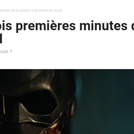
inutes de la saison 2 envoient du lourd
ois premières minutes 
d
ison ?