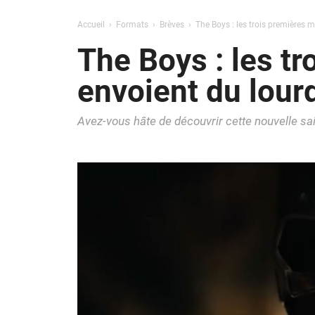
Accueil
Formats
Brèves
The Boys : les trois premières m
The Boys : les tr
envoient du lour
Avez-vous hâte de découvrir cette nouvelle sa