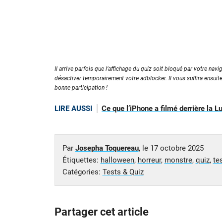
Il arrive parfois que l’affichage du quiz soit bloqué par votre navig
désactiver temporairement votre adblocker. Il vous suffira ensuit
bonne participation !
LIRE AUSSI
Ce que l’iPhone a filmé derrière la L
Par
Josepha Toquereau
, le
17 octobre 2025
Étiquettes:
halloween
,
horreur
,
monstre
,
quiz
,
te
Catégories:
Tests & Quiz
Partager cet article