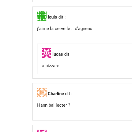
louis
dit :
j’aime la cervelle .. d’agneau !
lucas
dit :
à bizzare
Charline
dit :
Hannibal lecter ?