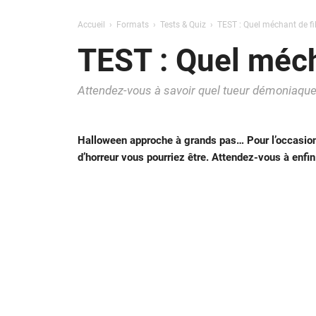
Accueil
Formats
Tests & Quiz
TEST : Quel méchant de fi
TEST : Quel méch
Attendez-vous à savoir quel tueur démoniaqu
Halloween approche à grands pas… Pour l’occasion
d’horreur vous pourriez être. Attendez-vous à enf