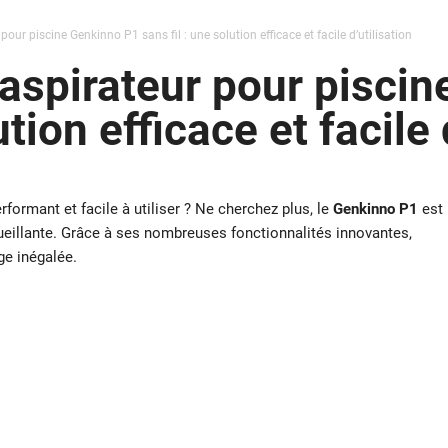
r pour piscine Genkinno P1 sans fil : une solution efficace et facile d’utilisation
l’aspirateur pour pisci
ution efficace et facile 
rformant et facile à utiliser ? Ne cherchez plus, le
Genkinno P1
est
ccueillante. Grâce à ses nombreuses fonctionnalités innovantes,
ge inégalée.