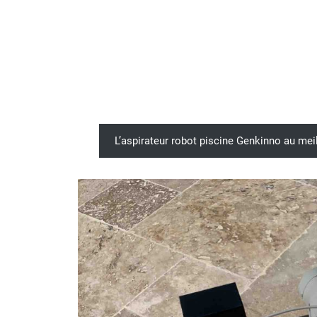
L’aspirateur robot piscine Genkinno au me