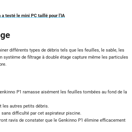
 testé le mini PC taillé pour l’IA
age
ner différents types de débris tels que les feuilles, le sable, les
Son système de filtrage à double étage capture même les particules
pre.
 Genkinno P1 ramasse aisément les feuilles tombées au fond de la
et les autres petits débris.
ans difficulté par cet aspirateur piscine.
eront ravis de constater que le Genkinno P1 élimine efficacement