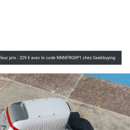
illeur prix : 329 € avec le code NNNFRGKP1 chez Geekbuying