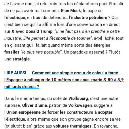
Je t’avoue que j’ai relu trois fois les déclarations pour être sûr
de ne pas avoir mal compris.
Elon Musk
, le pape de
l’électrique
, en train de défendre…
l’industrie pétrolière
? Oui,
c’est bien ce qu’il a affirmé lors d’une conversation en direct
sur
X
avec
Donald Trump
. “
Il ne faut pas s’en prendre à cette
industrie. Elle permet à
l’économie
de tourner
”, a-t-il lâché, tout
en glissant qu’il fallait quand même sortir des
énergies
fossiles
“
le plus vite possible
”. Un paradoxe assumé ? Plutôt
une
stratégie
.
LIRE AUSSI
Comment une simple erreur de calcul a forcé
l’Espagne à rallonger de 10 mètres son sous-marin S-80 à 3,9
milliards d’euros ?
Dans le même temps, du côté de
Wolfsburg
, c’est une autre
surprise.
Oliver Blume
, patron de
Volkswagen
, suggère à
l’
Union européenne
de
forcer les constructeurs à adopter
l’électrique
, alors même que son groupe gagne encore sa vie
(et plutôt bien) grâce aux
voitures thermiques
. En revanche,