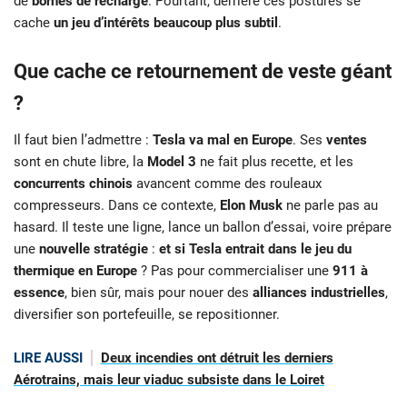
de
bornes de recharge
. Pourtant, derrière ces postures se
cache
un jeu d’intérêts beaucoup plus subtil
.
Que cache ce retournement de veste géant
?
Il faut bien l’admettre :
Tesla va mal en Europe
. Ses
ventes
sont en chute libre, la
Model 3
ne fait plus recette, et les
concurrents chinois
avancent comme des rouleaux
compresseurs. Dans ce contexte,
Elon Musk
ne parle pas au
hasard. Il teste une ligne, lance un ballon d’essai, voire prépare
une
nouvelle stratégie
:
et si Tesla entrait dans le jeu du
thermique en Europe
? Pas pour commercialiser une
911 à
essence
, bien sûr, mais pour nouer des
alliances industrielles
,
diversifier son portefeuille, se repositionner.
LIRE AUSSI
Deux incendies ont détruit les derniers
Aérotrains, mais leur viaduc subsiste dans le Loiret