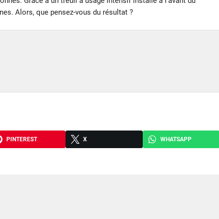
onnes. Grâce à un treuil à usage intensif installé à l’avant du
nnes. Alors, que pensez-vous du résultat ?
PINTEREST
X
WHATSAPP