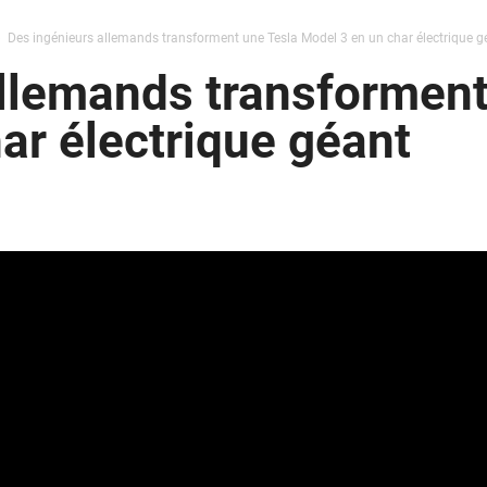
Des ingénieurs allemands transforment une Tesla Model 3 en un char électrique g
llemands transforment
ar électrique géant