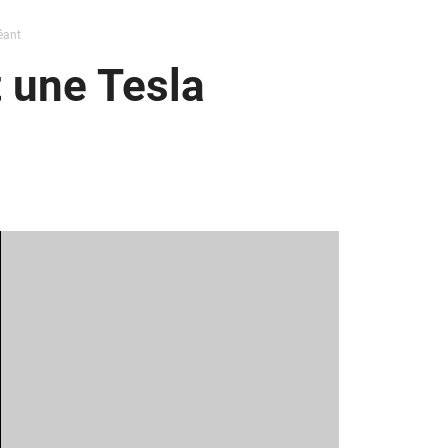
éant
 une Tesla