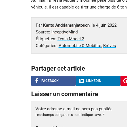
Au final, la Tesla Model 3 modifiée pèse plus de 6 t
véhicule, il est capable de tirer une charge de 6 to
Par
Kanto Andriamanjatoson
, le
4 juin 2022
Source:
InceptiveMind
Étiquettes:
Tesla Model 3
Catégories:
Automobile & Mobilité
,
Brèves
Partager cet article
FACEBOOK
LINKEDIN
Laisser un commentaire
Votre adresse e-mail ne sera pas publiée.
Les champs obligatoires sont indiqués avec
*