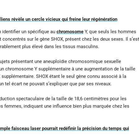
liens révèle un cercle vicieux qui freine leur régénération
identifier un spécifique au
chromosome
Y, que seuls les hommes
t concentrés sur le gène SHOX, présent chez les deux sexes. Il s’es
érablement plus élevé dans les tissus masculins.
sujets présentant une aneuploïdie chromosomique sexuelle
un chromosome Y supplémentaire à une augmentation de la taille
 supplémentaire. SHOX étant le seul gène connu associé à la
n tel écart ne pouvait s’expliquer que par ses niveaux.
uction spectaculaire de la taille de 18,6 centimètres pour les
s femmes, indiquant une influence bien plus marquée chez les
mple faisceau laser pourrait redéfinir la précision du temps qui