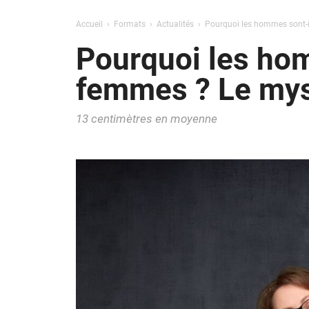
Accueil
Formats
Actualités
Pourquoi les hommes sont-il
Pourquoi les hom
femmes ? Le myst
13 centimètres en moyenne