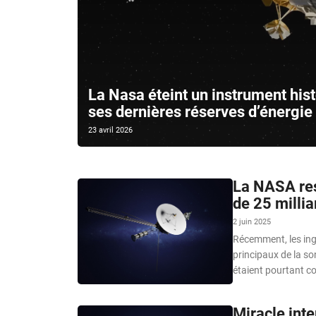
La Nasa éteint un instrument his
ses dernières réserves d’énergie
23 avril 2026
La NASA res
de 25 millia
2 juin 2025
Récemment, les ing
principaux de la so
étaient pourtant c
Miracle inte