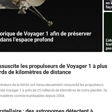
en 
faç
torique de Voyager 1 afin de préserver
 dans l’espace profond
L’o
fra
pas
suscite les propulseurs de Voyager 1 à plus
rds de kilomètres de distance
énieurs de la NASA ont miraculeusement ressuscité les propulseurs
nde Voyager 1 à près de 25 milliards de kilomètres de notre planète. Ils
onsidérés comme inutilisables depuis 2004.
rstellaire : des astronomes détectent à