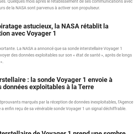
es. Quelques mois après le rétablissement de ses communications avec
ieurs de la NASA sont parvenus à activer son propulseur.
iratage astucieux, la NASA rétablit la
ion avec Voyager 1
portante. La NASA a annoncé que sa sonde interstellaire Voyager 1
oyer des données exploitables sur son « état de santé », après de longs
».
rstellaire : la sonde Voyager 1 envoie à
 données exploitables à la Terre
éprouvants marqués par la réception de données inexploitables, l’Agence
 a enfin reçu de sa vénérable sonde Voyager 1 un signal déchiffrable.
nterstellaire de Voyager 1 prend une sombre