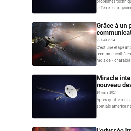
problèmes techniqu
la Terre, les ingén
Grâce à un p
communicat
25 avril 2024
C’est une étape im
recommençait à env
mois de « charabia 
Miracle inte
nouveau des
20 mars 2024
Après quatre mois 
spatiale américaine
L’odyssée i