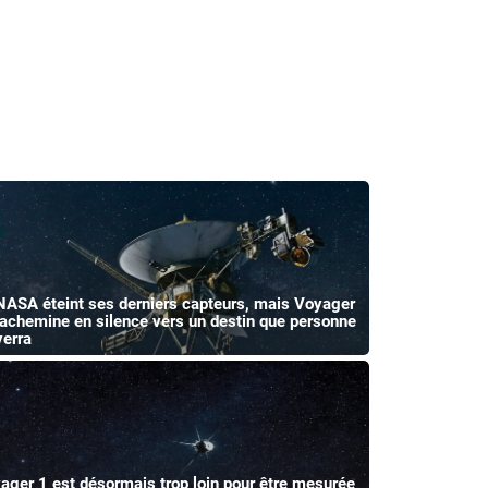
NASA éteint ses derniers capteurs, mais Voyager
’achemine en silence vers un destin que personne
verra
ager 1 est désormais trop loin pour être mesurée