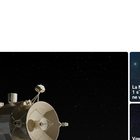
La 
1 s
ne 
Voy