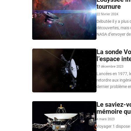
tournure
22 février 2024
Débutée il y a plus
découvertes, mais 
NASA d’envoyer des
La sonde Vo
l’espace int
17 décembre 2023
Lancées en 1977, l
retordre aux ingéni
dernier problème en
Le saviez-v
mémoire qu
4 mars 2023
Voyager 1 dispose 