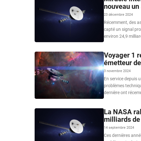
nouveau un 
23 décembre 2024
Récemment, des as
capté un signal pro
environ 24,9 millia
Voyager 1 r
émetteur de
3 novembre 2024
En service depuis u
problèmes techniqu
dernière ont récemm
La NASA ral
milliards de
14 septembre 2024
Ces dernières année