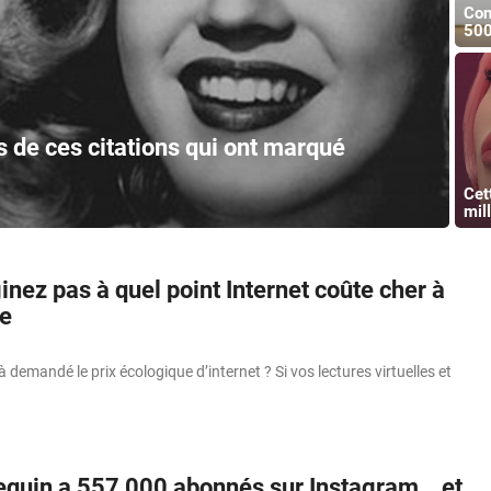
Con
500
s de ces citations qui ont marqué
Cet
mil
nez pas à quel point Internet coûte cher à
te
 demandé le prix écologique d’internet ? Si vos lectures virtuelles et
quin a 557 000 abonnés sur Instagram… et