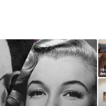
10 
des