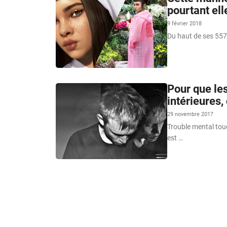
pourtant ell
9 février 2018
Du haut de ses 557
Pour que les
intérieures,
29 novembre 2017
Trouble mental tou
est …