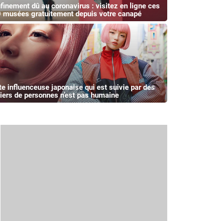
finement dû au coronavirus : visitez en ligne ces
 musées gratuitement depuis votre canapé
te influenceuse japonaise qui est suivie par des
liers de personnes n’est pas humaine