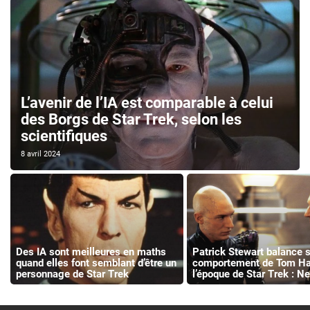
L’avenir de l’IA est comparable à celui
des Borgs de Star Trek, selon les
scientifiques
8 avril 2024
Des IA sont meilleures en maths
Patrick Stewart balance s
quand elles font semblant d’être un
comportement de Tom Ha
personnage de Star Trek
l’époque de Star Trek : N