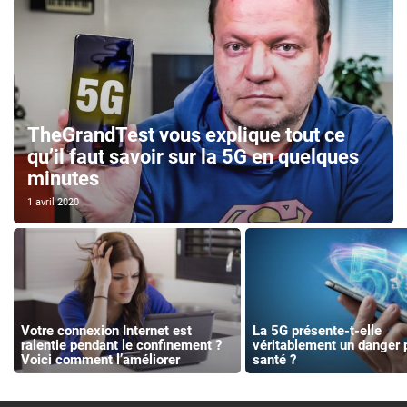
TheGrandTest vous explique tout ce
qu’il faut savoir sur la 5G en quelques
minutes
1 avril 2020
Votre connexion Internet est
La 5G présente-t-elle
ralentie pendant le confinement ?
véritablement un danger p
Voici comment l’améliorer
santé ?