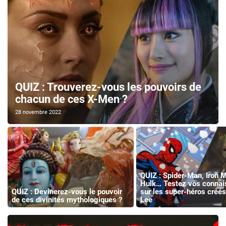
QUIZ : Trouverez-vous les pouvoirs de
chacun de ces X-Men ?
28 novembre 2022
QUIZ : Spider-Man, Iron 
Hulk… Testez vos conna
QUIZ : Devinerez-vous le pouvoir
sur les super-héros créés
de ces divinités mythologiques ?
Lee