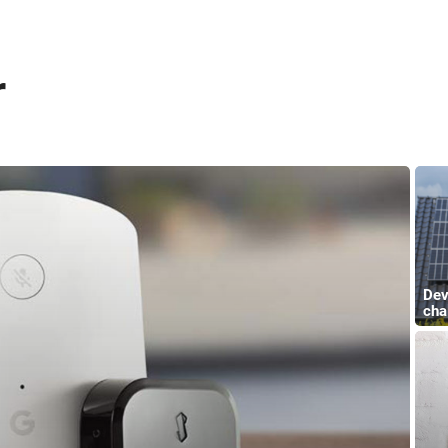
r
Dev
cha