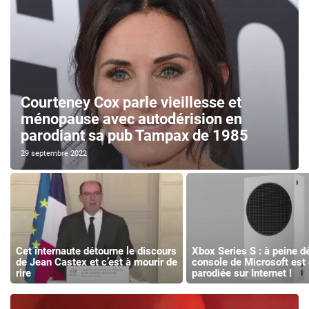
Courteney Cox parle vieillesse et
ménopause avec autodérision en
parodiant sa pub Tampax de 1985
29 septembre 2022
Cet internaute détourne le discours
Xbox Series S : à peine dé
de Jean Castex et c’est à mourir de
console de Microsoft est 
rire
parodiée sur Internet !