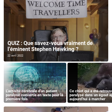
QUIZ : Que savez-vous vraiment de
l’éminent Stephen Hawking ?
22 avril 2022
L’activité cérébrale d’un patient
Ce chiot qui a été retrouv
paralysé convertie en texte pour la
paralysé dans un égout a
première fois
aujourd’hui à marcher