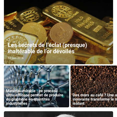
Les secrets de l’éclat (presque)
inaltérable de l’or dévoilés
12 juin 2026
Matériau miracle : ce procédé
ultra-efficace permet de produire
Des murs au café ? Une 
du graphène en quantités
innovante transforme le 
industrielles
isolant