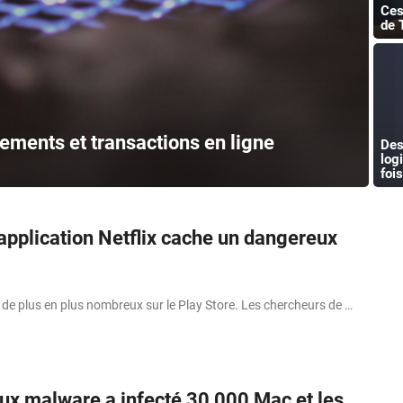
Ces
de 
ements et transactions en ligne
Des
log
fois
application Netflix cache un dangereux
de plus en plus nombreux sur le Play Store. Les chercheurs de …
ux malware a infecté 30 000 Mac et les