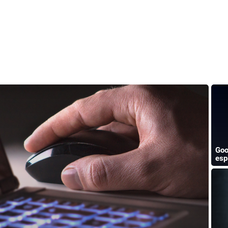
Goo
esp