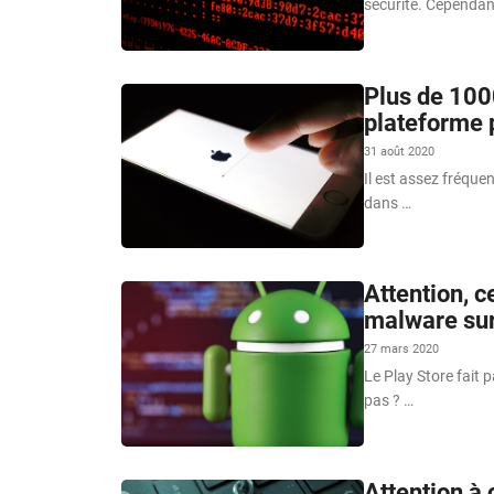
sécurité. Cependan
Plus de 100
plateforme p
31 août 2020
Il est assez fréque
dans …
Attention, c
malware sur
27 mars 2020
Le Play Store fait 
pas ? …
Attention à 