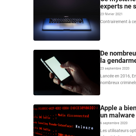
experts ne s
23 février 2021
Contrairement à ce q
De nombreus
la gendarme
23 septembre 2020
Lancée en 2016, En
nombreux criminel
Apple a bie
un malware
6 septembre 2020
Les utilisateurs opt