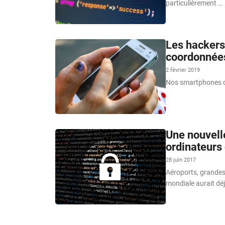
particulièrement …
Les hackers
coordonnées
2 février 2019
Nos smartphones on
Une nouvell
ordinateurs
28 juin 2017
Aéroports, grandes
mondiale aurait déj