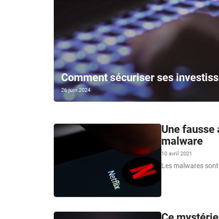
Comment sécuriser ses investiss
26 juin 2024
Une fausse 
malware
10 avril 2021
Les malwares sont 
Ce mystérie