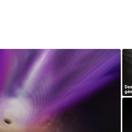
Des
gém