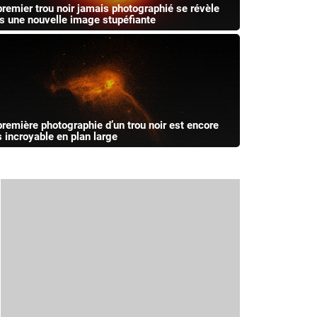
premier trou noir jamais photographié se révèle
s une nouvelle image stupéfiante
première photographie d’un trou noir est encore
s incroyable en plan large