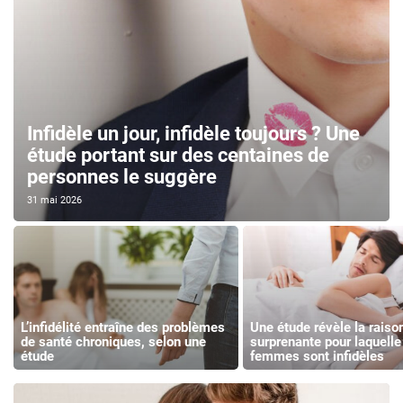
Infidèle un jour, infidèle toujours ? Une
étude portant sur des centaines de
personnes le suggère
31 mai 2026
L’infidélité entraîne des problèmes
Une étude révèle la raiso
de santé chroniques, selon une
surprenante pour laquelle
étude
femmes sont infidèles