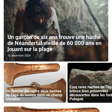
Un garçon de six ans trouve une hache
de Néandertal vieille de 60 000 ans en
jouant sur la plage
12 décembre 2024
Cinq rares haches de l’âg
Un fermier découvre deux haches
bronze bien préservées
de l’âge du bronze dans un champ
découvertes dans les for
irlandais
Pologne