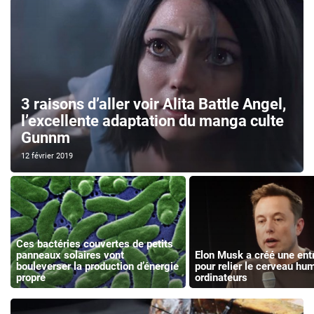
3 raisons d’aller voir Alita Battle Angel,
l’excellente adaptation du manga culte
Gunnm
12 février 2019
Ces bactéries couvertes de petits
panneaux solaires vont
Elon Musk a créé une ent
bouleverser la production d’énergie
pour relier le cerveau hu
propre
ordinateurs